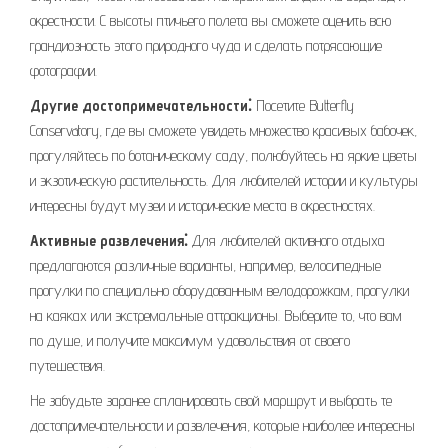
окрестности. С высоты птичьего полета вы сможете оценить всю
грандиозность этого природного чуда и сделать потрясающие
фотографии.
Другие достопримечательности⁚
Посетите Butterfly
Conservatory, где вы сможете увидеть множество красивых бабочек,
прогуляйтесь по ботаническому саду, полюбуйтесь на яркие цветы
и экзотическую растительность. Для любителей истории и культуры
интересны будут музеи и исторические места в окрестностях.
Активные развлечения⁚
Для любителей активного отдыха
предлагаются различные варианты, например, велосипедные
прогулки по специально оборудованным велодорожкам, прогулки
на каяках или экстремальные аттракционы. Выберите то, что вам
по душе, и получите максимум удовольствия от своего
путешествия.
Не забудьте заранее спланировать свой маршрут и выбрать те
достопримечательности и развлечения, которые наиболее интересны