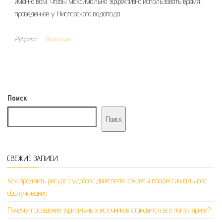
именно вам, чтобы максимально эффективно использовать время,
проведенное у Ниагарского водопада.
Рубрика
Водопады
Поиск
Поиск
СВЕЖИЕ ЗАПИСИ
Как продлить ресурс судового двигателя: секреты профессионального
обслуживания
Почему посещение термальных источников становится все популярнее?