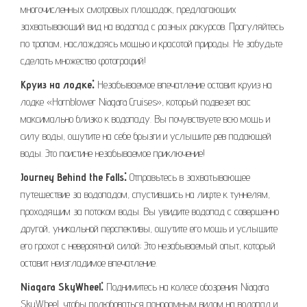
многочисленных смотровых площадок, предлагающих
захватывающий вид на водопад с разных ракурсов. Прогуляйтесь
по тропам, наслаждаясь мощью и красотой природы. Не забудьте
сделать множество фотографий!
Круиз на лодке⁚
Незабываемое впечатление оставит круиз на
лодке «Hornblower Niagara Cruises», который подвезет вас
максимально близко к водопаду. Вы почувствуете всю мощь и
силу воды, ощутите на себе брызги и услышите рев падающей
воды. Это поистине незабываемое приключение!
Journey Behind the Falls⁚
Отправьтесь в захватывающее
путешествие за водопадом, спустившись на лифте к туннелям,
проходящим за потоком воды. Вы увидите водопад с совершенно
другой, уникальной перспективы, ощутите его мощь и услышите
его грохот с невероятной силой; Это незабываемый опыт, который
оставит неизгладимое впечатление.
Niagara SkyWheel⁚
Поднимитесь на колесе обозрения Niagara
SkyWheel, чтобы полюбоваться панорамным видом на водопад и