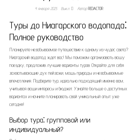
4 января 2025
Выкл.
Автор
REDACTOR
Туры до Ниагарского водопада⁚
Полное руководство
Планируете незабываемое путешествие к одному из чудес света?
Ниагарский водопад ждет вас! Мы поможем организовать вашу
поездку, предложив лучшие варианты туров. Откройте для себя
захватывающие дух пейзажи, мощь природы и незабываемые
впечатления. Подберите тур, идеально подходящий именно вам,
учитывая ваши интересы и бюджет. Узнайте больше о доступных
вариантах и начните планировать свой уникальный опыт уже
сегодня!
Выбор тура⁚ групповой или
индивидуальный?