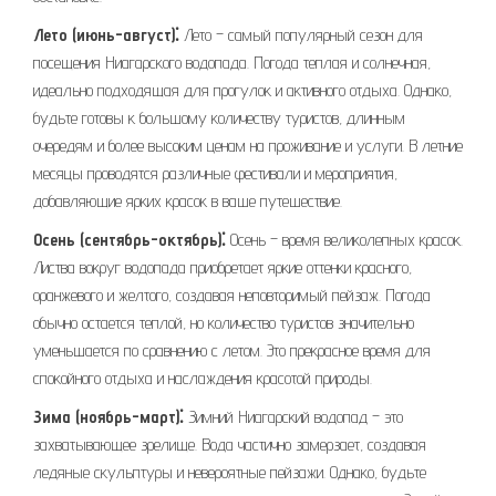
Лето (июнь-август)⁚
Лето – самый популярный сезон для
посещения Ниагарского водопада. Погода теплая и солнечная,
идеально подходящая для прогулок и активного отдыха. Однако,
будьте готовы к большому количеству туристов, длинным
очередям и более высоким ценам на проживание и услуги. В летние
месяцы проводятся различные фестивали и мероприятия,
добавляющие ярких красок в ваше путешествие.
Осень (сентябрь-октябрь)⁚
Осень – время великолепных красок.
Листва вокруг водопада приобретает яркие оттенки красного,
оранжевого и желтого, создавая неповторимый пейзаж. Погода
обычно остается теплой, но количество туристов значительно
уменьшается по сравнению с летом. Это прекрасное время для
спокойного отдыха и наслаждения красотой природы.
Зима (ноябрь-март)⁚
Зимний Ниагарский водопад – это
захватывающее зрелище. Вода частично замерзает, создавая
ледяные скульптуры и невероятные пейзажи. Однако, будьте