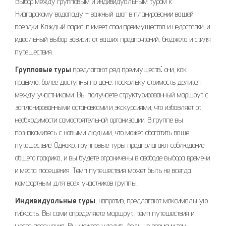
Выбор между групповым и индивидуальным туром к
Ниагарскому водопаду – важный шаг в планировании вашей
поездки. Каждый вариант имеет свои преимущества и недостатки, и
идеальный выбор зависит от ваших предпочтений, бюджета и стиля
путешествия.
Групповые туры
предлагают ряд преимуществ⁚ они, как
правило, более доступны по цене, поскольку стоимость делится
между участниками. Вы получаете структурированный маршрут с
запланированными остановками и экскурсиями, что избавляет от
необходимости самостоятельной организации. В группе вы
познакомитесь с новыми людьми, что может обогатить ваше
путешествие. Однако, групповые туры предполагают соблюдение
общего графика, и вы будете ограничены в свободе выбора времени
и места посещения. Темп путешествия может быть не всегда
комфортным для всех участников группы.
Индивидуальные туры
, напротив, предлагают максимальную
гибкость. Вы сами определяете маршрут, темп путешествия и
места посещения. Вы можете уделить больше времени тем