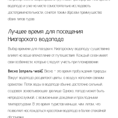
водопада и уже на месте самостоятельно исследовать
достопримечательности, сочетая таким образом преимущества
обоих типов туров.
Лучшее время для посещения
Ниагарского водопада
Выбор времени для поездки к Ниагарскому водопаду существенно
влияет на ваше впечатление от путешествия. Каждый сезон имеет
свои особенности, которые следует учесть при планировании.
Весна (апрель-май)⁚
Весна – это время пробуждения природы.
Вокруг водопада расцветают цветы, а воздух наполнен свежим
ароматом. Поток воды в водопаде обычно достаточно сильный,
создавая захватывающее зрелище. Однако, погода может быть
непредсказуемой, с возможными дождями и прохладными
температурами. В это время туристов меньше, чем летом, что
позволяет наслаждаться красотами водопада в более спокойной
обстановке.