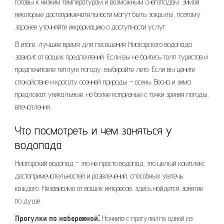
готовы к низким температурам и возможным снегопадам. Зимой
некоторые достопримечательности могут быть закрыты, поэтому
заранее уточняйте информацию о доступности услуг.
В итоге, лучшее время для посещения Ниагарского водопада
зависит от ваших предпочтений. Если вы не боитесь толп туристов и
предпочитаете теплую погоду, выбирайте лето. Если вы цените
спокойствие и красоту осенней природы – осень; Весна и зима
предложат уникальные, но более капризные с точки зрения погоды,
впечатления.
Что посмотреть и чем заняться у
водопада
Ниагарский водопад – это не просто водопад, это целый комплекс
достопримечательностей и развлечений, способных увлечь
каждого. Независимо от ваших интересов, здесь найдется занятие
по душе.
Прогулки по набережной⁚
Начните с прогулки по одной из