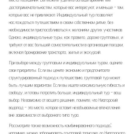
достопримечательностям, которые вас интересуют, и меньше – тем,
которые вас не привлекают; Индивидуальный тур позволяет
наслаждаться путешествием в своем собственном ритме, без
необходимости приспосабливаться к желаниям других участников.
Однако, индивидуальные туры, как правило, дороже групповых, и
требуют от вас большей самостоятельности в организации поездки,
включая бронирование транспорта, жилья и экскурсий.
При выборе между групповым и индивидуальным туром, оцените
свои приоритеты. Если вы цените экономию и предпочитаете
структурированный подход к путешествию, групповой тур может
быть лучшим вариантом. Если вы ищете максимальную гибкость и
свободу, и готовы потратить больше, индивидуальный тур – ваш
выбор. Независимо от вашего решения, помните, что Ниагарский
водопад – это место, которое оставит незабываемые впечатления
вне зависимости от выбранного типа тура.
Рассмотрите также возможность комбинированного подхода⁚
например, можно забронировать групповой трансфер до Ниагарского