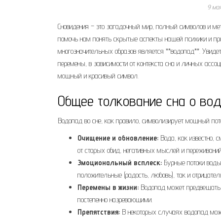
9 ма
Сновидения – это загадочный мир, полный символов и ме
помочь нам понять скрытые аспекты нашей психики и про
многозначительных образов является **водопад**. Увидет
перемены, в зависимости от контекста сна и личных ассоц
мощный и красивый символ.
Общее толкование сна о во
Водопад во сне, как правило, символизирует мощный пото
Очищение и обновление:
Вода, как известно, с
от старых обид, негативных мыслей и переживаний
Эмоциональный всплеск:
Бурные потоки воды 
положительные (радость, любовь), так и отрицатель
Перемены в жизни:
Водопад может предвещать з
постепенно назревающими.
Препятствия:
В некоторых случаях водопад може