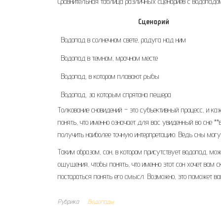
Сравнительная таблица различных сценариев с водопадом
Сценарий
Водопад в солнечном свете, радуга над ним
Водопад в темном, мрачном месте
Водопад, в котором плавают рыбы
Водопад, за которым спрятана пещера
Толкование сновидений – это субъективный процесс, и к
понять, что именно означает для вас увиденный во сне **
получить наиболее точную интерпретацию. Ведь сны могу
Таким образом, сон, в котором присутствует водопад, мож
ощущения, чтобы понять, что именно этот сон хочет вам ск
постараться понять его смысл. Возможно, это поможет ва
Рубрика
Водопады