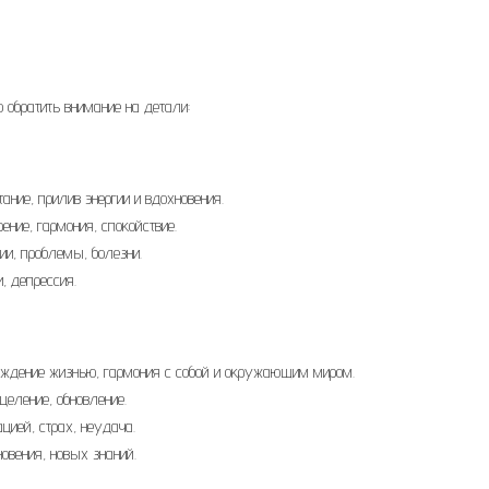
о обратить внимание на детали:
ание, прилив энергии и вдохновения.
ение, гармония, спокойствие.
и, проблемы, болезни.
, депрессия.
дение жизнью, гармония с собой и окружающим миром.
целение, обновление.
цией, страх, неудача.
овения, новых знаний.