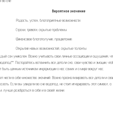
 во сне:
Вероятное значение
Радость, успех, благоприятные возможности.
Страхи, тревоги, скрытые проблемы.
Финансовое благополучие, процветание.
Открытие новых возможностей, скрытые таланты.
аждый сон уникален. Важно учитывать свои личные ассоциации и ощущения, ч
водопад**. Постарайтесь вспомнить все детали сна, свои чувства и эмоции, чт
т быть ценным источником информации о нас самих и о мире вокруг нас.
ет нести в себе множество значений. Важно проанализировать все детали и сво
азать. Если вы увидели во сне водопад, не стоит игнорировать этот символ, а
м лучше разобраться в себе и в своей жизни.