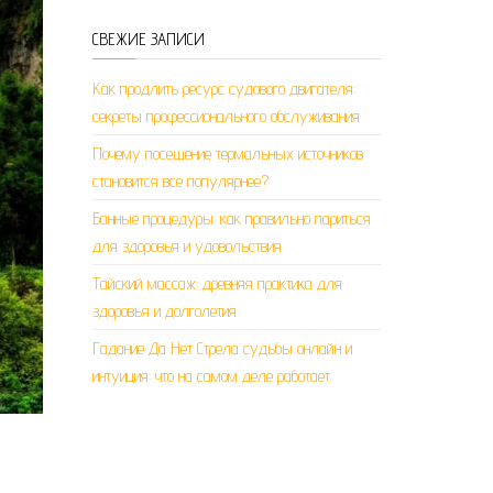
СВЕЖИЕ ЗАПИСИ
Как продлить ресурс судового двигателя:
секреты профессионального обслуживания
Почему посещение термальных источников
становится все популярнее?
Банные процедуры: как правильно париться
для здоровья и удовольствия
Тайский массаж: древняя практика для
здоровья и долголетия
Гадание Да Нет Стрела судьбы онлайн и
интуиция: что на самом деле работает