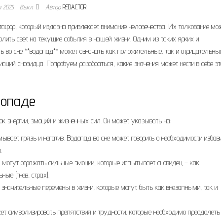
я 2025
Выкл.
Автор
REDACTOR
тафор, который издавна привлекает внимание человечества. Их толкование мо
лить свет на текущие события в нашей жизни. Одним из таких ярких и
ь во сне **водопад** может означать как положительные, так и отрицательны
иаций сновидца. Попробуем разобраться, какие значения может нести в себе эт
допаде
к энергии, эмоций и жизненных сил. Он может указывать на:
мывает грязь и негатив. Водопад во сне может говорить о необходимости избав
.
могут отражать сильные эмоции, которые испытывает сновидец – как
ные (гнев, страх).
начительные перемены в жизни, которые могут быть как внезапными, так и
т символизировать препятствия и трудности, которые необходимо преодолеть