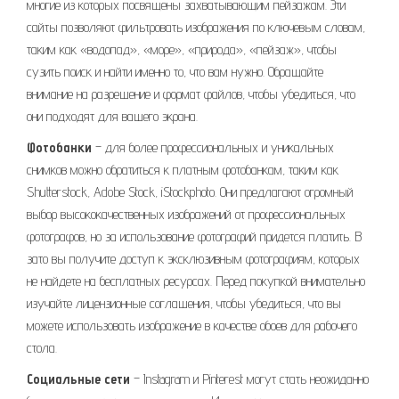
многие из которых посвящены захватывающим пейзажам. Эти
сайты позволяют фильтровать изображения по ключевым словам,
таким как «водопад», «море», «природа», «пейзаж», чтобы
сузить поиск и найти именно то, что вам нужно. Обращайте
внимание на разрешение и формат файлов, чтобы убедиться, что
они подходят для вашего экрана.
Фотобанки
– для более профессиональных и уникальных
снимков можно обратиться к платным фотобанкам, таким как
Shutterstock, Adobe Stock, iStockphoto. Они предлагают огромный
выбор высококачественных изображений от профессиональных
фотографов, но за использование фотографий придется платить. В
зато вы получите доступ к эксклюзивным фотографиям, которых
не найдете на бесплатных ресурсах. Перед покупкой внимательно
изучайте лицензионные соглашения, чтобы убедиться, что вы
можете использовать изображение в качестве обоев для рабочего
стола.
Социальные сети
– Instagram и Pinterest могут стать неожиданно