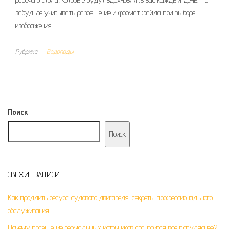
забудьте учитывать разрешение и формат файла при выборе
изображения.
Рубрика
Водопады
Поиск
Поиск
СВЕЖИЕ ЗАПИСИ
Как продлить ресурс судового двигателя: секреты профессионального
обслуживания
Почему посещение термальных источников становится все популярнее?