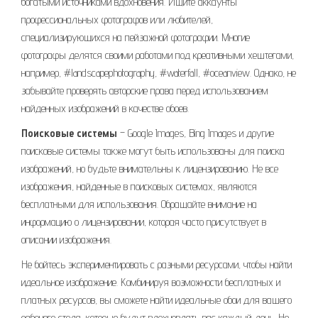
богатыми источниками вдохновения. Ищите аккаунты
профессиональных фотографов или любителей,
специализирующихся на пейзажной фотографии. Многие
фотографы делятся своими работами под креативными хештегами,
например, #landscapephotography, #waterfall, #oceanview. Однако, не
забывайте проверять авторские права перед использованием
найденных изображений в качестве обоев.
Поисковые системы
– Google Images, Bing Images и другие
поисковые системы также могут быть использованы для поиска
изображений, но будьте внимательны к лицензированию. Не все
изображения, найденные в поисковых системах, являются
бесплатными для использования. Обращайте внимание на
информацию о лицензировании, которая часто присутствует в
описании изображения.
Не бойтесь экспериментировать с разными ресурсами, чтобы найти
идеальное изображение. Комбинируя возможности бесплатных и
платных ресурсов, вы сможете найти идеальные обои для вашего
рабочего стола, которые будут вдохновлять вас каждый день. Не