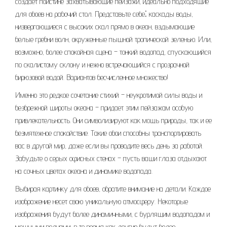
создает поистине захватывающие пейзажи, идеально подходящие
для обоев на рабочий стол. Представьте себе⁚ каскады воды,
низвергающиеся с высоких скал прямо в океан, вздымающие
белые гребни волн, окруженные пышной тропической зеленью. Или,
возможно, более спокойная сцена – тонкий водопад, спускающийся
по скалистому склону и нежно встречающийся с прозрачной
бирюзовой водой. Вариантов бесчисленное множество!
Именно это редкое сочетание стихий – неукротимой силы воды и
безбрежной широты океана – придает этим пейзажам особую
привлекательность. Они символизируют как мощь природы, так и ее
безмятежное спокойствие. Такие обои способны транспортировать
вас в другой мир, даже если вы проводите весь день за работой.
Забудьте о серых офисных стенах – пусть ваши глаза отдыхают
на сочных цветах океана и динамике водопада.
Выбирая картинку для обоев, обратите внимание на детали. Каждое
изображение несет свою уникальную атмосферу. Некоторые
изображения будут более динамичными, с бурлящим водопадом и
мощными волнами, в то время как другие будут более