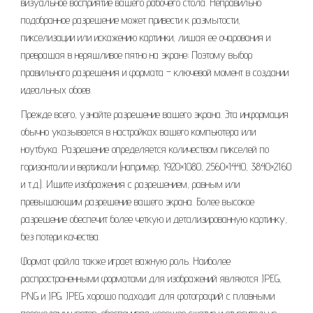
визуальное восприятие вашего рабочего стола. Неправильно
подобранное разрешение может привести к размытости,
пикселизации или искажению картинки, лишая ее очарования и
превращая в неряшливое пятно на экране; Поэтому выбор
правильного разрешения и формата – ключевой момент в создании
идеальных обоев.
Прежде всего, узнайте разрешение вашего экрана. Эта информация
обычно указывается в настройках вашего компьютера или
ноутбука. Разрешение определяется количеством пикселей по
горизонтали и вертикали (например, 1920×1080, 2560×1440, 3840×2160
и т.д.). Ищите изображения с разрешением, равным или
превышающим разрешение вашего экрана. Более высокое
разрешение обеспечит более четкую и детализированную картинку,
без потери качества.
Формат файла также играет важную роль. Наиболее
распространенными форматами для изображений являются JPEG,
PNG и JPG. JPEG хорошо подходит для фотографий с плавными