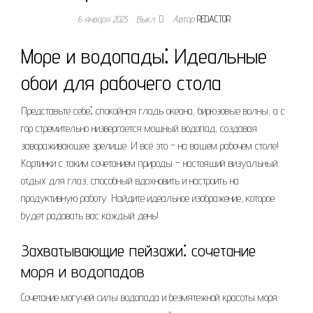
6 января 2025
Выкл.
Автор
REDACTOR
Море и водопады⁚ Идеальные
обои для рабочего стола
Представьте себе⁚ спокойная гладь океана, бирюзовые волны, а с
гор стремительно низвергается мощный водопад, создавая
завораживающее зрелище. И всё это – на вашем рабочем столе!
Картинки с таким сочетанием природы – настоящий визуальный
отдых для глаз, способный вдохновить и настроить на
продуктивную работу. Найдите идеальное изображение, которое
будет радовать вас каждый день!
Захватывающие пейзажи⁚ сочетание
моря и водопадов
Сочетание могучей силы водопада и безмятежной красоты моря