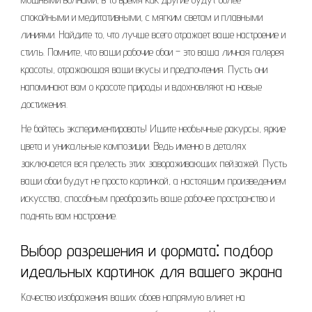
спокойными и медитативными, с мягким светам и плавными
линиями. Найдите то, что лучше всего отражает ваше настроение и
стиль. Помните, что ваши рабочие обои – это ваша личная галерея
красоты, отражающая ваши вкусы и предпочтения. Пусть они
напоминают вам о красоте природы и вдохновляют на новые
достижения.
Не бойтесь экспериментировать! Ищите необычные ракурсы, яркие
цвета и уникальные композиции. Ведь именно в деталях
заключается вся прелесть этих завораживающих пейзажей. Пусть
ваши обои будут не просто картинкой, а настоящим произведением
искусства, способным преобразить ваше рабочее пространство и
поднять вам настроение.
Выбор разрешения и формата⁚ подбор
идеальных картинок для вашего экрана
Качество изображения ваших обоев напрямую влияет на