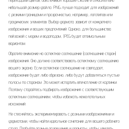
переходами цветов, обеспечивая хорошее сжатие и относительно
небольшой размер файла. PNG лучше подходит для изображений
с резкими границами и прозрачностью, например, логотипов или
графических элементов. Выбор формата зависит от конкретного
изображения и ваших предпочтений. Однако, для большинства
пейзажей с морем и водопадом, JPEG будет оптимальным
вариантом.
Обратите внимание на аспектное соотношение (соотношение сторон)
изображения. Оно должно соответствовать аспектному соотношению
вашего экрана. Если аспектное соотношение не совпадает,
изображение будет либо обрезано, либо будут добавляться пустые
полосы по сторонам. Это может испортить впечатление от картинки.
Поэтому старайтесь подбирать изображения с соответствующим
аспектным соотношением, чтобы избежать нежелательных
искажений.
Не стесняйтесь экспериментировать с разными изображениями и
форматами, чтобы найти идеальное сочетание для вашего рабочего
стола. Пробуйте разные разрешения и форматы, чтобы увидеть,