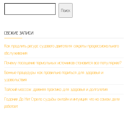
Поиск
СВЕЖИЕ ЗАПИСИ
Как продлить ресурс судового двигателя: секреты профессионального
обслуживания
Почему посещение термальных источников становится все популярнее?
Банные процедуры: как правильно париться для здоровья и
удовольствия
Тайский массаж: древняя практика для здоровья и долголетия
Гадание Да Нет Стрела судьбы онлайн и интуиция: что на самом деле
работает