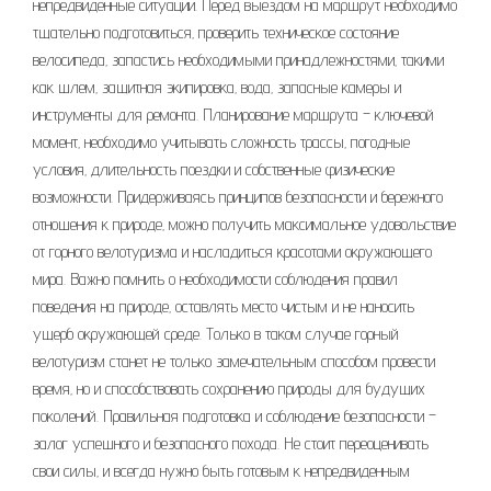
непредвиденные ситуации. Перед выездом на маршрут необходимо
тщательно подготовиться‚ проверить техническое состояние
велосипеда‚ запастись необходимыми принадлежностями‚ такими
как шлем‚ защитная экипировка‚ вода‚ запасные камеры и
инструменты для ремонта. Планирование маршрута – ключевой
момент‚ необходимо учитывать сложность трассы‚ погодные
условия‚ длительность поездки и собственные физические
возможности. Придерживаясь принципов безопасности и бережного
отношения к природе‚ можно получить максимальное удовольствие
от горного велотуризма и насладиться красотами окружающего
мира. Важно помнить о необходимости соблюдения правил
поведения на природе‚ оставлять место чистым и не наносить
ущерб окружающей среде. Только в таком случае горный
велотуризм станет не только замечательным способом провести
время‚ но и способствовать сохранению природы для будущих
поколений. Правильная подготовка и соблюдение безопасности –
залог успешного и безопасного похода. Не стоит переоценивать
свои силы‚ и всегда нужно быть готовым к непредвиденным