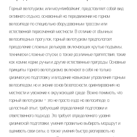
Горный велотуризм‚ или маунтинбайкинг‚ представляет собой вид
активного отдыха‚ основанный на передвижении на горном
велосипеде по специально оборудованным трассам или
естественной пересеченной местности. В отличие от обычных
велосипедных прогулок‚ горный велотуризм предполагает
преодоление сложных рельефов‚ включающих крутые подъемы‚
технически сложные спуски‚ а также различные препятствия‚ такие
как камни‚ корни‚ ручьи и другие естественные преграды. Основные
принципы горного велотуризма включают в себя не только
физическую подготовку и владение навыками управления горным
велосипедом‚ но и знание основ безопасности‚ ориентирования на
местности и уважение к окружающей среде. Важно понимать‚ что
горный велотуризм – это не просто езда на велосипеде‚ а
целостный опыт‚ требующий определенной подготовки и
ответственного подхода. Это требует определенного уровня
физической подготовки‚ умения правильно выбирать маршрут и
оценивать свои силы‚ а также умения быстро реагировать на