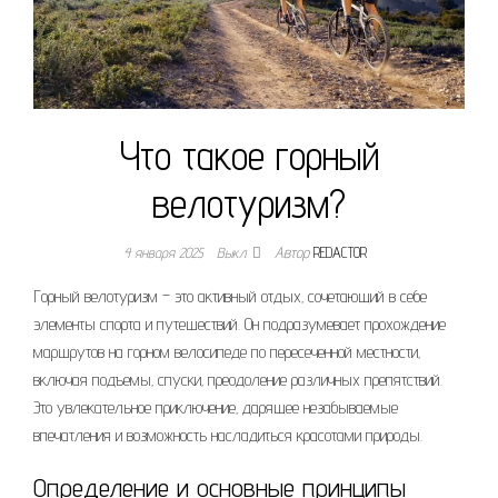
Что такое горный
велотуризм?
4 января 2025
Выкл.
Автор
REDACTOR
Горный велотуризм – это активный отдых‚ сочетающий в себе
элементы спорта и путешествий. Он подразумевает прохождение
маршрутов на горном велосипеде по пересеченной местности‚
включая подъемы‚ спуски‚ преодоление различных препятствий.
Это увлекательное приключение‚ дарящее незабываемые
впечатления и возможность насладиться красотами природы.
Определение и основные принципы