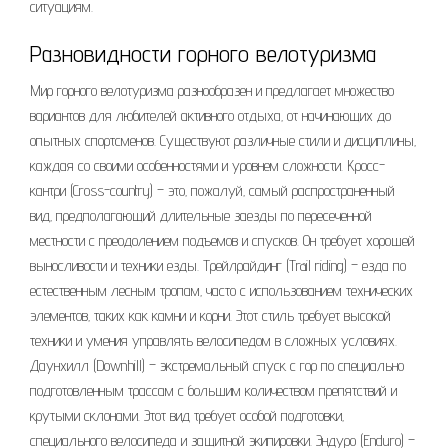
ситуациям.
Разновидности горного велотуризма
Мир горного велотуризма разнообразен и предлагает множество
вариантов для любителей активного отдыха‚ от начинающих до
опытных спортсменов. Существуют различные стили и дисциплины‚
каждая со своими особенностями и уровнем сложности. Кросс-
кантри (Cross-country) – это‚ пожалуй‚ самый распространенный
вид‚ предполагающий длительные заезды по пересеченной
местности с преодолением подъемов и спусков. Он требует хорошей
выносливости и техники езды. Трейлрайдинг (Trail riding) – езда по
естественным лесным тропам‚ часто с использованием технических
элементов‚ таких как камни и корни. Этот стиль требует высокой
техники и умения управлять велосипедом в сложных условиях.
Даунхилл (Downhill) – экстремальный спуск с гор по специально
подготовленным трассам с большим количеством препятствий и
крутыми склонами. Этот вид требует особой подготовки‚
специального велосипеда и защитной экипировки. Эндуро (Enduro) –