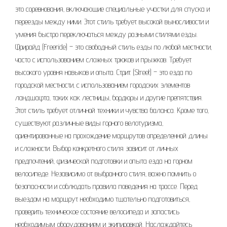
это соревнования‚ включающие специальные участки для спуска и
переезды между ними. Этот стиль требует высокой выносливости и
умения быстро переключаться между разными стилями езды.
Фрирайд (Freeride) – это свободный стиль езды по любой местности‚
часто с использованием сложных трюков и прыжков. Требует
высокого уровня навыков и опыта. Стрит (Street) – это езда по
городской местности‚ с использованием городских элементов
ландшафта‚ таких как лестницы‚ бордюры и другие препятствия.
Этот стиль требует отличной техники и чувства баланса. Кроме того‚
существуют различные виды горного велотуризма‚
ориентированные на прохождение маршрутов определенной длины
и сложности. Выбор конкретного стиля зависит от личных
предпочтений‚ физической подготовки и опыта езда на горном
велосипеде. Независимо от выбранного стиля‚ важно помнить о
безопасности и соблюдать правила поведения на трассе. Перед
выездом на маршрут необходимо тщательно подготовиться‚
проверить техническое состояние велосипеда и запастись
необходимым оборудованием и экипировкой. Наслаждайтесь