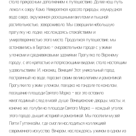
стала прекрасным дополнением к путешествию. Далее наш путь
лежал к озеру Комо. Невероятная красота природы, изумрудная
вода озера, окруженная роскошными виллами и пышной
растительностью, завораживала. Мы совершили небольшую
прогулку на лодке, наслаждаясь спокойствием и
умиротворенностью этого места. Продолжая путешествие, мы
остановились в Бергамо – очаровательном городе с узкими
улочками и средневековыми зданиями. Прогулка по Верхнему
городу, с его крепостью и потрясающими видами, стала настоящим
удовольствием. И, наконец, Венеция! Этот уникальный город,
построенный на воде, поразил своим великолепием и романтикой.
Прогулки по узким улочкам, поездка на гондоле по каналам,
посещение площади Святого Марка – все это оставило
неизгладимый след в моей душе. Венецианские дворцы, мосты, и,
конечно же, голуби на площади Святого Марка ⏤ каждый уголок
этого города дышит историей и романтикой. Мы посетили музей
Пегги Гуггенхайм, где смогли насладиться коллекцией
современного искусства. Вечером, наслаждаясь ужином в одном из