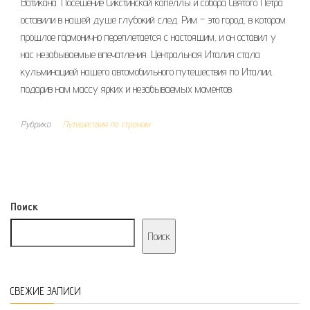
Ватикана. Посещение Сикстинской капеллы и собора Святого Петра
оставили в нашей душе глубокий след. Рим – это город, в котором
прошлое гармонично переплетается с настоящим, и он оставил у
нас незабываемые впечатления. Центральная Италия стала
кульминацией нашего автомобильного путешествия по Италии,
подарив нам массу ярких и незабываемых моментов.
Рубрика
Путешествия по странам
Поиск
Поиск
СВЕЖИЕ ЗАПИСИ