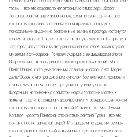
свежеиспеченного хлеба, вкуснейшее оливковое масло и ароматные
травы – все это создавало неповторимую атмосферу. Дороги
Тосканы, извилистые и живописные, сами по себе стали частью
нашего путешествия. Остановки на смотровых площадках с
панорамными видами на бесконечные зеленые просторы останутся
в памяти надолго. После Тосканы, наш путь лежал во Флоренцию.
Этот город искусства и культуры покорил нас своей архитектурой,
музеями и атмосферой. Галерея Уффици, с ее шедеврами эпохи
Возрождения, стала одним из самых ярких впечатлений. Мост
Понте Веккьо, с его уникальными лавками, и собор Санта-Мария-
дель-Фьоре, с его грандиозным куполом Брунеллески, произвели
неизгладимое впечатление. Прогулки по узким улочкам
Флоренции, наполненные ароматом кофе и голосами местных
жителей, стали настоящим удовольствием; А завершающей точкой
нашего путешествия по Центральной Италии стал Рим. Величие
Колизея, красота Пантеона, спокойствие фонтана Треви – все это
окутало нас исторической аурой. Мы бродили по древним руинам,
наслаждались атмосферой исторического центра и великолепием