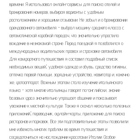
времени. Я использовал онлайн-сервисы для поиска отелей и
бронирования номеров, выбирая варианты с удобным
расположением и хорошими отзывами. Не забыл и о бронировании
арендованного автомобиля – выбрал машину среднего класса с
автоматической коробкой передач, что значительно упростило
вождение в незнакомой стране. Перед поездкой я позаботился о
международных водительских правах и страховке автомобиля.
Для комфортного путешествия я составил подробный список
необходимых вещей⁚ удобная одежда и обувь, средства гигиены,
аптечка первой помощи, зарядные устройства, навигатор и, конечно
же, фотоаппарат. Важным этапом стало изучение итальянского
языка – хотя многие итальянцы говорят по-английски, знание
базовых фраз значительно упрощает общение и показывает
уважение к местной культуре. Также я скачал несколько полезных
приложений⁚ переводчик, офлайн-карты, приложение для поиска
ресторанов и парковок. Все эти подготовительные этапы позволили
мне избежать многих проблем во время путешествия и
сосредоточиться на наслаждении красотами Италии. Особое