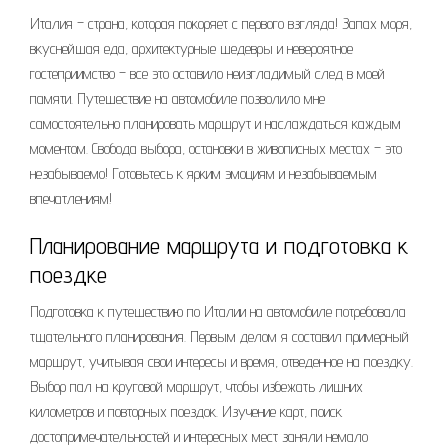
Италия – страна, которая покоряет с первого взгляда! Запах моря,
вкуснейшая еда, архитектурные шедевры и невероятное
гостеприимство – все это оставило неизгладимый след в моей
памяти. Путешествие на автомобиле позволило мне
самостоятельно планировать маршрут и наслаждаться каждым
моментом. Свобода выбора, остановки в живописных местах – это
незабываемо! Готовьтесь к ярким эмоциям и незабываемым
впечатлениям!
Планирование маршрута и подготовка к
поездке
Подготовка к путешествию по Италии на автомобиле потребовала
тщательного планирования. Первым делом я составил примерный
маршрут, учитывая свои интересы и время, отведенное на поездку.
Выбор пал на круговой маршрут, чтобы избежать лишних
километров и повторных поездок. Изучение карт, поиск
достопримечательностей и интересных мест заняли немало