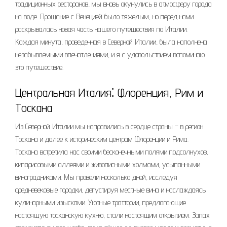
традиционных ресторанов, мы вновь окунулись в атмосферу города
на воде. Прощание с Венецией было тяжелым, но перед нами
раскрывалась новая часть нашего путешествия по Италии.
Каждая минута, проведенная в Северной Италии, была наполнена
незабываемыми впечатлениями, и я с удовольствием вспоминаю
это путешествие.
Центральная Италия⁚ Флоренция, Рим и
Тоскана
Из Северной Италии мы направились в сердце страны – в регион
Тоскана и далее к историческим центрам Флоренции и Рима.
Тоскана встретила нас своими бесконечными полями подсолнухов,
кипарисовыми аллеями и живописными холмами, усыпанными
виноградниками. Мы провели несколько дней, исследуя
средневековые городки, дегустируя местные вина и наслаждаясь
кулинарными изысками. Уютные траттории, предлагающие
настоящую тосканскую кухню, стали настоящим открытием. Запах