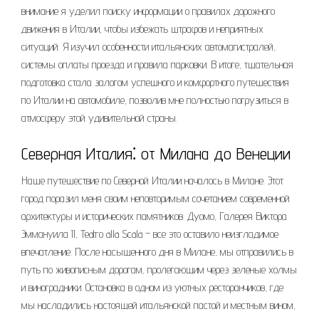
внимание я уделил поиску информации о правилах дорожного
движения в Италии, чтобы избежать штрафов и неприятных
ситуаций. Я изучил особенности итальянских автомагистралей,
системы оплаты проезда и правила парковки. В итоге, тщательная
подготовка стала залогом успешного и комфортного путешествия
по Италии на автомобиле, позволив мне полностью погрузиться в
атмосферу этой удивительной страны.
Северная Италия⁚ от Милана до Венеции
Наше путешествие по Северной Италии началось в Милане. Этот
город поразил меня своим неповторимым сочетанием современной
архитектуры и исторических памятников. Дуомо, Галерея Виктора
Эммануила II, Teatro alla Scala – все это оставило неизгладимое
впечатление. После насыщенного дня в Милане, мы отправились в
путь по живописным дорогам, пролегающим через зеленые холмы
и виноградники. Остановка в одном из уютных ресторанчиков, где
мы насладились настоящей итальянской пастой и местным вином,