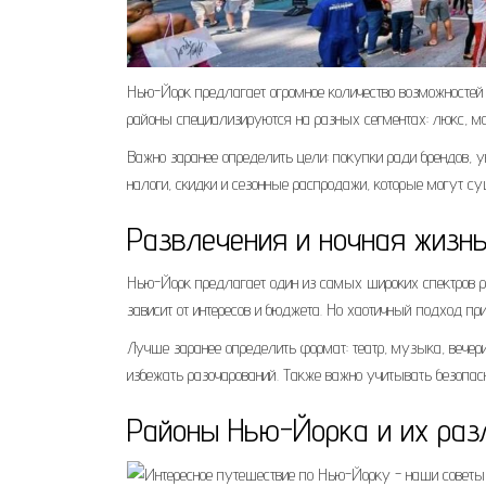
Нью-Йорк предлагает огромное количество возможностей 
районы специализируются на разных сегментах: люкс, м
Важно заранее определить цели: покупки ради брендов, 
налоги, скидки и сезонные распродажи, которые могут су
Развлечения и ночная жизн
Нью-Йорк предлагает один из самых широких спектров р
зависит от интересов и бюджета. Но хаотичный подход пр
Лучше заранее определить формат: театр, музыка, вечер
избежать разочарований. Также важно учитывать безопас
Районы Нью-Йорка и их раз