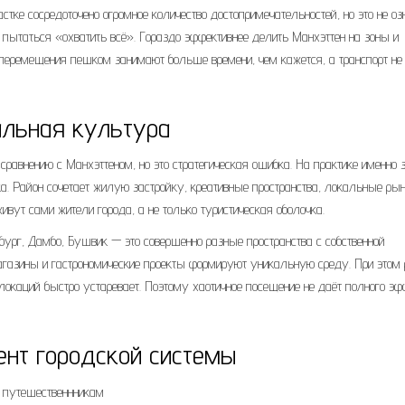
ке сосредоточено огромное количество достопримечательностей, но это не оз
— пытаться «охватить всё». Гораздо эффективнее делить Манхэттен на зоны и
о перемещения пешком занимают больше времени, чем кажется, а транспорт не
альная культура
сравнению с Манхэттеном, но это стратегическая ошибка. На практике именно 
. Район сочетает жилую застройку, креативные пространства, локальные рын
ивут сами жители города, а не только туристическая оболочка.
бург, Дамбо, Бушвик — это совершенно разные пространства с собственной
магазины и гастрономические проекты формируют уникальную среду. При этом
 локаций быстро устаревает. Поэтому хаотичное посещение не даёт полного эф
ент городской системы