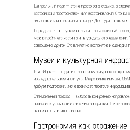
Центральный парк — это не просто зона отдыха, а страт
застройкой и пространством для восстановления. С точки 
экологию и качество жизни в городе. Для туриста это мес
Парк делится на функциональные зоны: активный отдых
можно пройти его хаотично и не увидеть ключевые точки.
совершенно другой. Это влияет на восприятие и сценарий 
Музеи и культурная инфрас
Нью-Йорк — это один из главных культурных центров мир
исследовательские институты. Метрополитен-музей, Mo
требует подготовки, иначе возникает перегруз информацие
Оптимальный подход — выбирать конкретные направления:
приводит к усталости и снижению восприятия. Также важн
планировать визиты заранее.
Гастрономия как отражение