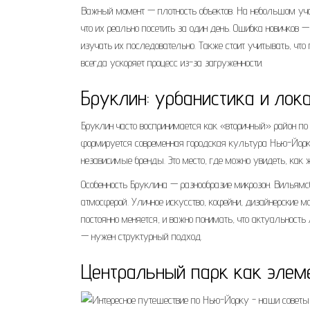
Важный момент — плотность объектов. На небольшом участ
что их реально посетить за один день. Ошибка новичков 
изучать их последовательно. Также стоит учитывать, чт
всегда ускоряет процесс из-за загруженности.
Бруклин: урбанистика и лок
Бруклин часто воспринимается как «вторичный» район по 
формируется современная городская культура Нью-Йорка
независимые бренды. Это место, где можно увидеть, как ж
Особенность Бруклина — разнообразие микрозон. Вильямс
атмосферой. Уличное искусство, кофейни, дизайнерские 
постоянно меняется, и важно понимать, что актуальность
— нужен структурный подход.
Центральный парк как элем