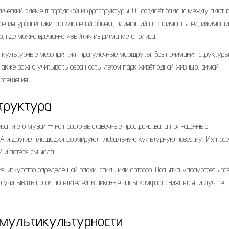
егический элемент городской инфраструктуры. Он создаёт баланс между плотн
зрения урбанистики это ключевой объект, влияющий на стоимость недвижимости
то, где можно временно «выйти» из ритма мегаполиса.
, культурные мероприятия, прогулочные маршруты. Без понимания структур
 Также важно учитывать сезонность: летом парк живёт одной жизнью, зимой —
посещения.
труктура
а, и его музеи — не просто выставочные пространства, а полноценные
MA и другие площадки формируют глобальную культурную повестку. Их пос
й и потеря смысла.
 искусство определённой эпохи, стиль или авторов. Попытка «посмотреть вс
о учитывать поток посетителей: в пиковые часы комфорт снижается, и лучше
 мультикультурности