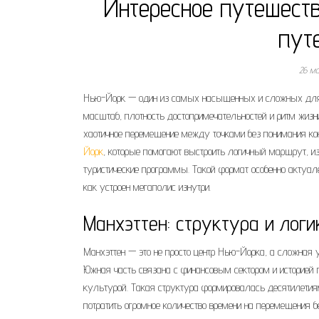
Интересное путешест
пут
26 м
Нью-Йорк — один из самых насыщенных и сложных для в
масштаб, плотность достопримечательностей и ритм жизн
хаотичное перемещение между точками без понимания ко
Йорк
, которые помогают выстроить логичный маршрут, и
туристические программы. Такой формат особенно актуале
как устроен мегаполис изнутри.
Манхэттен: структура и логи
Манхэттен — это не просто центр Нью-Йорка, а сложная 
Южная часть связана с финансовым сектором и историей 
культурой. Такая структура формировалась десятилетиям
потратить огромное количество времени на перемещения б