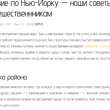
вие по Нью-Йорку — наши совет
ешественнникам
арта 2026
Выкл.
Автор
MOITUR
осприятия городов мира. Здесь невозможно «просто погулять и всё посмотр
и требуют продуманного подхода. Без структуры поездка быстро превращаетс
нтекста. Именно поэтому многие путешественники выбирают
авторские туры в
збежать типичных ошибок и увидеть город глубже, чем это делают стандартн
н для первого визита, когда важно не только увидеть знаковые места, но и по
ка района
урбанистическая система, где каждая улица и квартал выполняют свою функ
города, средняя — с коммерцией и туризмом, а северная — с жилыми зонами 
и и напрямую влияет на восприятие города. Если не понимать этой логики, м
ез результата.