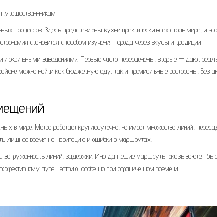
ых процессов. Здесь представлены кухни практически всех стран мира, и это
строномия становится способом изучения города через вкусы и традиции.
 и локальными заведениями. Первые часто переоценены, вторые — дают реа
 районе можно найти как бюджетную еду, так и премиальные рестораны. Без а
емещений
х в мире. Метро работает круглосуточно, но имеет множество линий, переса
тить лишнее время на навигацию и ошибки в маршрутах.
к, загруженность линий, задержки. Иногда пешие маршруты оказываются быс
 эффективному путешествию, особенно при ограниченном времени.