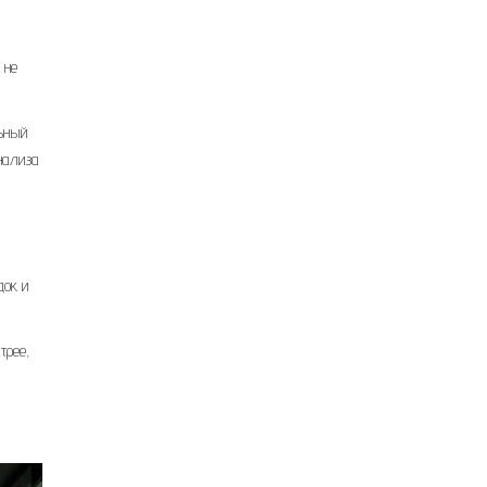
 не
льный
нализа
док и
трее,