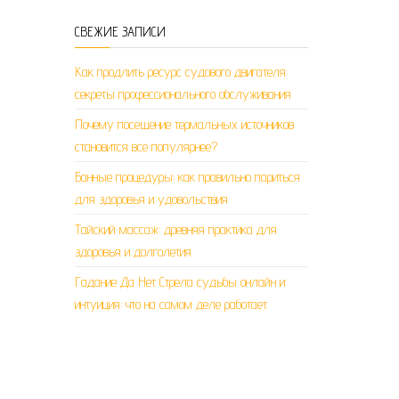
СВЕЖИЕ ЗАПИСИ
Как продлить ресурс судового двигателя:
секреты профессионального обслуживания
Почему посещение термальных источников
становится все популярнее?
Банные процедуры: как правильно париться
для здоровья и удовольствия
Тайский массаж: древняя практика для
здоровья и долголетия
Гадание Да Нет Стрела судьбы онлайн и
интуиция: что на самом деле работает