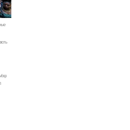
зные
ывать
ыбор
.