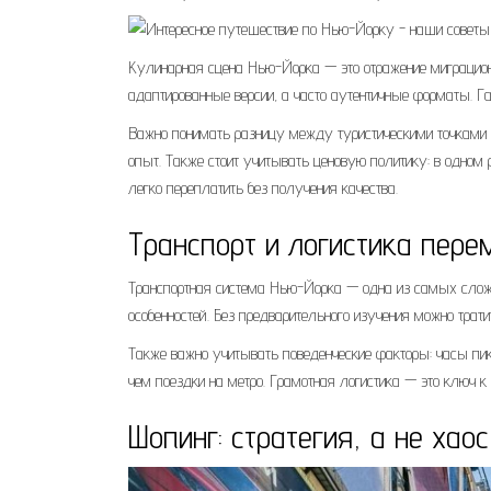
Кулинарная сцена Нью-Йорка — это отражение миграционн
адаптированные версии, а часто аутентичные форматы. Га
Важно понимать разницу между туристическими точками
опыт. Также стоит учитывать ценовую политику: в одном
легко переплатить без получения качества.
Транспорт и логистика пер
Транспортная система Нью-Йорка — одна из самых сложны
особенностей. Без предварительного изучения можно тра
Также важно учитывать поведенческие факторы: часы пи
чем поездки на метро. Грамотная логистика — это ключ к
Шопинг: стратегия, а не хаос