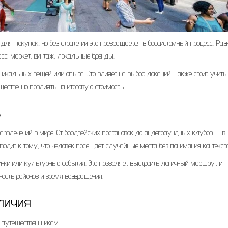
для покупок, но без стратегии это превращается в бессистемный процесс. Ра
асс-маркет, винтаж, локальные бренды.
уникальных вещей или опыта. Это влияет на выбор локаций. Также стоит учит
щественно повлиять на итоговую стоимость.
ь
азвлечений в мире. От бродвейских постановок до андеграундных клубов — в
иводит к тому, что человек посещает случайные места без понимания контекста
инки или культурные события. Это позволяет выстроить логичный маршрут и
ность районов и время возвращения.
личия