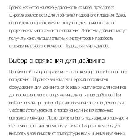
Брянск, несмотря на свою удаленность от моря, предлагает
широкие возможности для любителей подводного плавания. Здесь
вы найдете все необходимое⁚ от курсов для начинающих до
профессионального ремонта снаряжения. Любители дайвинга могут
получить консультации опытных инструкторов и подобрать
снаряжение высокого качества. Подводный мир ждет вас!
Выбор снаряжения для дайвинга
Правильный выбор снаряжения – залог комфортного и безопасного
погружения. В Брянске вы найдете широкий ассортимент
оборудования для дайвинга, от базовых комплектов для новичков
до профессионального снаряжения для опытных дайверов. При
выборе регулятора важно обратить внимание на его надежность и
удобство использования, а также на наличие качественных
манжетов и мембран. Ласты должны быть подходящего размера и
обеспечивать оптимальную силу толчка. Гидрокостюм следует
выбирать в зависимости от температуры воды и индивидуальных