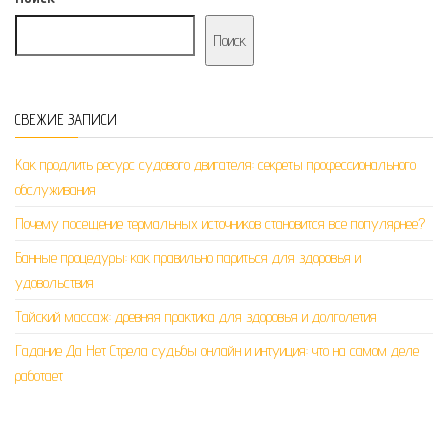
Поиск
СВЕЖИЕ ЗАПИСИ
Как продлить ресурс судового двигателя: секреты профессионального
обслуживания
Почему посещение термальных источников становится все популярнее?
Банные процедуры: как правильно париться для здоровья и
удовольствия
Тайский массаж: древняя практика для здоровья и долголетия
Гадание Да Нет Стрела судьбы онлайн и интуиция: что на самом деле
работает