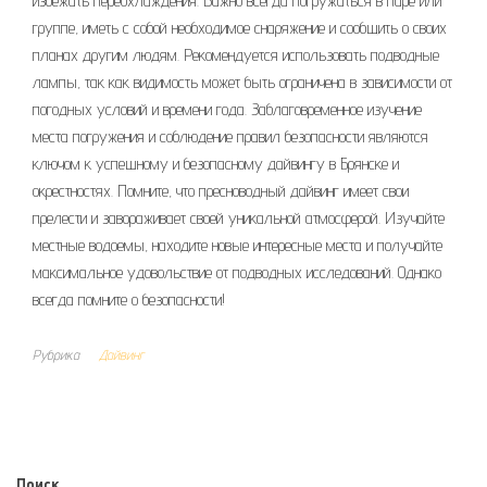
избежать переохлаждения. Важно всегда погружаться в паре или
группе, иметь с собой необходимое снаряжение и сообщить о своих
планах другим людям. Рекомендуется использовать подводные
лампы, так как видимость может быть ограничена в зависимости от
погодных условий и времени года. Заблаговременное изучение
места погружения и соблюдение правил безопасности являются
ключом к успешному и безопасному дайвингу в Брянске и
окрестностях. Помните, что пресноводный дайвинг имеет свои
прелести и завораживает своей уникальной атмосферой. Изучайте
местные водоемы, находите новые интересные места и получайте
максимальное удовольствие от подводных исследований. Однако
всегда помните о безопасности!
Рубрика
Дайвинг
Поиск