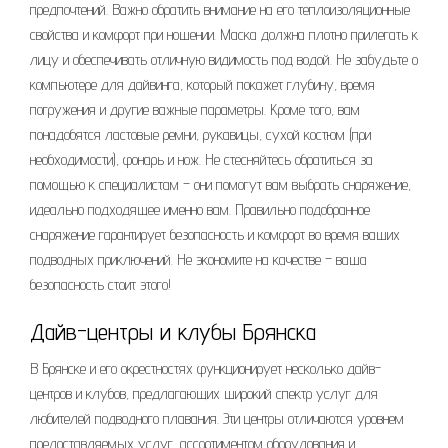
предпочтений. Важно обратить внимание на его теплоизоляционные
свойства и комфорт при ношении. Маска должна плотно прилегать к
лицу и обеспечивать отличную видимость под водой. Не забудьте о
компьютере для дайвинга, который покажет глубину, время
погружения и другие важные параметры. Кроме того, вам
понадобятся ластовые ремни, рукавицы, сухой костюм (при
необходимости), фонарь и нож. Не стесняйтесь обратиться за
помощью к специалистам – они помогут вам выбрать снаряжение,
идеально подходящее именно вам. Правильно подобранное
снаряжение гарантирует безопасность и комфорт во время ваших
подводных приключений. Не экономите на качестве – ваша
безопасность стоит этого!
Дайв-центры и клубы Брянска
В Брянске и его окрестностях функционирует несколько дайв-
центров и клубов, предлагающих широкий спектр услуг для
любителей подводного плавания. Эти центры отличаются уровнем
предоставляемых услуг, ассортиментом оборудования и