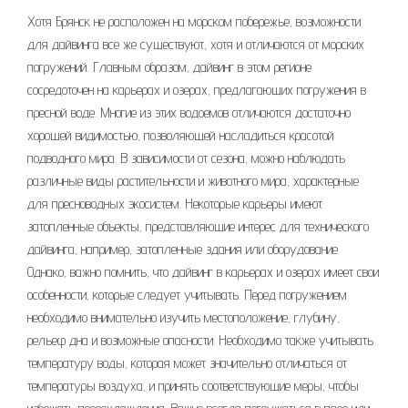
Хотя Брянск не расположен на морском побережье, возможности
для дайвинга все же существуют, хотя и отличаются от морских
погружений. Главным образом, дайвинг в этом регионе
сосредоточен на карьерах и озерах, предлагающих погружения в
пресной воде. Многие из этих водоемов отличаются достаточно
хорошей видимостью, позволяющей насладиться красотой
подводного мира. В зависимости от сезона, можно наблюдать
различные виды растительности и животного мира, характерные
для пресноводных экосистем. Некоторые карьеры имеют
затопленные объекты, представляющие интерес для технического
дайвинга, например, затопленные здания или оборудование.
Однако, важно помнить, что дайвинг в карьерах и озерах имеет свои
особенности, которые следует учитывать. Перед погружением
необходимо внимательно изучить местоположение, глубину,
рельеф дна и возможные опасности. Необходимо также учитывать
температуру воды, которая может значительно отличаться от
температуры воздуха, и принять соответствующие меры, чтобы