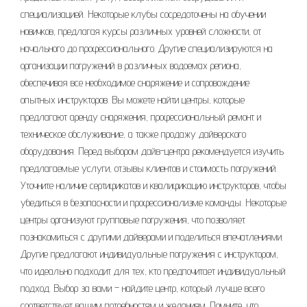
специализацией. Некоторые клубы сосредоточены на обучении
новичков, предлагая курсы различных уровней сложности, от
начального до профессионального. Другие специализируются на
организации погружений в различных водоемах региона,
обеспечивая все необходимое снаряжение и сопровождение
опытных инструкторов. Вы можете найти центры, которые
предлагают аренду снаряжения, профессиональный ремонт и
техническое обслуживание, а также продажу дайверского
оборудования. Перед выбором дайв-центра рекомендуется изучить
предлагаемые услуги, отзывы клиентов и стоимость погружений.
Уточните наличие сертификатов и квалификацию инструкторов, чтобы
убедиться в безопасности и профессионализме команды. Некоторые
центры организуют групповые погружения, что позволяет
познакомиться с другими дайверами и поделиться впечатлениями.
Другие предлагают индивидуальные погружения с инструктором,
что идеально подходит для тех, кто предпочитает индивидуальный
подход. Выбор за вами – найдите центр, который лучше всего
соответствует вашим потребностям и желаниям. Помните, что