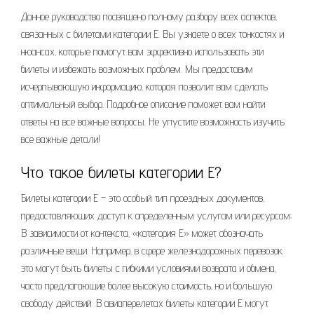
Данное руководство посвящено полному разбору всех аспектов‚
связанных с билетами категории Е. Вы узнаете о всех тонкостях и
нюансах‚ которые помогут вам эффективно использовать эти
билеты и избежать возможных проблем. Мы предоставим
исчерпывающую информацию‚ которая позволит вам сделать
оптимальный выбор. Подробное описание поможет вам найти
ответы на все важные вопросы. Не упустите возможность изучить
все важные детали!
Что такое билеты категории Е?
Билеты категории Е – это особый тип проездных документов‚
предоставляющих доступ к определенным услугам или ресурсам;
В зависимости от контекста‚ «категория Е» может обозначать
различные вещи. Например‚ в сфере железнодорожных перевозок
это могут быть билеты с гибкими условиями возврата и обмена‚
часто предлагающие более высокую стоимость‚ но и большую
свободу действий. В авиаперелетах билеты категории Е могут