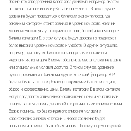
обозначать определенный класс обслуживания‚ например‚ билеты
на скоростные поезда или рейсы бизнес-класса. В этом случае
сравнение будет проводиться с билетами эконом-класса‚ где
основным критерием станет разница в уровне комфорта‚ наличии
дополнительных услуг (например‚ питание‚ багаж) и‚ конечно‚ цене.
Билеты категории Е‚ в этом случае‚ будут дороже‚ но предложат
более высокий уровень комфорта и удобств. В других ситуациях‚
например‚ при покупке билетов на концерты или спортивные
мероприятия‚ категория Е может обозначать местоположение в зале
или специальные условия доступа. В таком случае‚ сравнение
будет проводиться с билетами других категорий (например‚ VIP-
билеты‚ билеты в партер‚ балкон) по критериям близости к сцене‚
обзора и‚ соответственно‚ цены. Билеты категории Е в этом контексте
могут предлагать оптимальное соотношение цены и качества или
специальные условия для людей с ограниченными возможностями.
Важно помнить‚ что без конкретного описания условий и
характеристик билетов категории Е любое сравнение будет
неполным и не может быть объективным. Поэтому‚ перед покупкой‚