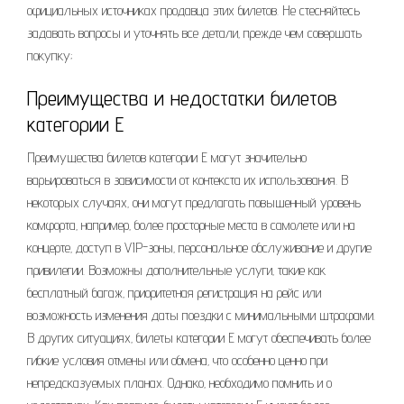
официальных источниках продавца этих билетов. Не стесняйтесь
задавать вопросы и уточнять все детали‚ прежде чем совершать
покупку;
Преимущества и недостатки билетов
категории Е
Преимущества билетов категории Е могут значительно
варьироваться в зависимости от контекста их использования. В
некоторых случаях‚ они могут предлагать повышенный уровень
комфорта‚ например‚ более просторные места в самолете или на
концерте‚ доступ в VIP-зоны‚ персональное обслуживание и другие
привилегии. Возможны дополнительные услуги‚ такие как
бесплатный багаж‚ приоритетная регистрация на рейс или
возможность изменения даты поездки с минимальными штрафами.
В других ситуациях‚ билеты категории Е могут обеспечивать более
гибкие условия отмены или обмена‚ что особенно ценно при
непредсказуемых планах. Однако‚ необходимо помнить и о