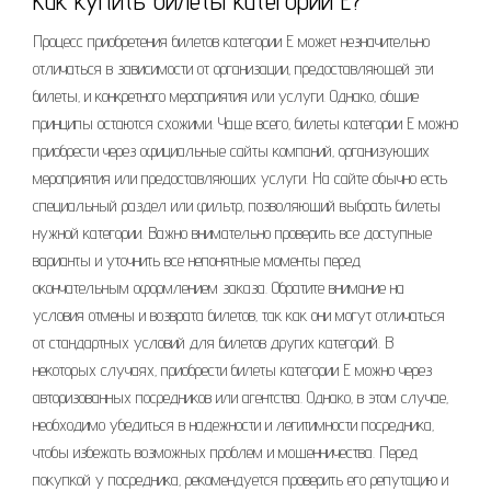
Как купить билеты категории Е?
Процесс приобретения билетов категории Е может незначительно
отличаться в зависимости от организации‚ предоставляющей эти
билеты‚ и конкретного мероприятия или услуги. Однако‚ общие
принципы остаются схожими. Чаще всего‚ билеты категории Е можно
приобрести через официальные сайты компаний‚ организующих
мероприятия или предоставляющих услуги. На сайте обычно есть
специальный раздел или фильтр‚ позволяющий выбрать билеты
нужной категории. Важно внимательно проверить все доступные
варианты и уточнить все непонятные моменты перед
окончательным оформлением заказа. Обратите внимание на
условия отмены и возврата билетов‚ так как они могут отличаться
от стандартных условий для билетов других категорий. В
некоторых случаях‚ приобрести билеты категории Е можно через
авторизованных посредников или агентства. Однако‚ в этом случае‚
необходимо убедиться в надежности и легитимности посредника‚
чтобы избежать возможных проблем и мошенничества. Перед
покупкой у посредника‚ рекомендуется проверить его репутацию и