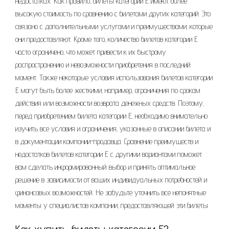
недостатках. Как правило‚ билеты категории Е имеют более
высокую стоимость по сравнению с билетами других категорий. Это
связано с дополнительными услугами и преимуществами‚ которые
они предоставляют. Кроме того‚ количество билетов категории Е
часто ограничено‚ что может привести к их быстрому
распространению и невозможности приобретения в последний
момент. Также некоторые условия использования билетов категории
Е могут быть более жесткими‚ например‚ ограничения по срокам
действия или возможности возврата денежных средств. Поэтому‚
перед приобретением билета категории Е‚ необходимо внимательно
изучить все условия и ограничения‚ указанные в описании билета и
в документации компании-продавца. Сравнение преимуществ и
недостатков билетов категории Е с другими вариантами поможет
вам сделать информированный выбор и принять оптимальное
решение в зависимости от ваших индивидуальных потребностей и
финансовых возможностей. Не забудьте уточнить все непонятные
моменты у специалистов компании‚ предоставляющей эти билеты.