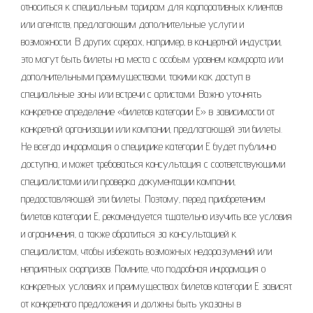
относиться к специальным тарифам для корпоративных клиентов
или агентств‚ предлагающим дополнительные услуги и
возможности. В других сферах‚ например‚ в концертной индустрии‚
это могут быть билеты на места с особым уровнем комфорта или
дополнительными преимуществами‚ такими как доступ в
специальные зоны или встречи с артистами. Важно уточнять
конкретное определение «билетов категории Е» в зависимости от
конкретной организации или компании‚ предлагающей эти билеты.
Не всегда информация о специфике категории Е будет публично
доступна‚ и может требоваться консультация с соответствующими
специалистами или проверка документации компании‚
предоставляющей эти билеты. Поэтому‚ перед приобретением
билетов категории Е‚ рекомендуется тщательно изучить все условия
и ограничения‚ а также обратиться за консультацией к
специалистам‚ чтобы избежать возможных недоразумений или
неприятных сюрпризов. Помните‚ что подробная информация о
конкретных условиях и преимуществах билетов категории Е зависят
от конкретного предложения и должны быть указаны в