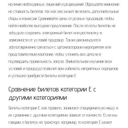
наличие необходимых лицензий и разрешений. Обращайте внимание
на стоимость билетов‚ так как она может включать дополнительные
сборы и комиссии. Сравнивайте цены от разных продавцов‚ чтобы
найти наиболее выгодное предложение. После оплаты билетов‚ не
забудьте сохранить электронный билет или распечатку в
зависимости от условий продавца. Также рекомендуется
заблаговременно связаться с организаторами мероприятия или
представителями компании‚ чтобы уточнить все детали и
подтвердить правильность заказа. Внимательное изучение всех
условий и процедур позволит вам избежать неприятных сюрпризов
и успешно приобрести билеты категории Е.
Сравнение билетов категории Е с
другими категориями
Билеты категории Е‚ как правило‚ занимают специфическую нишу и
их сравнение с другими категориями зависит от контекста. Если мы
говорим о билетах на транспорт‚ например‚ то категория Е может