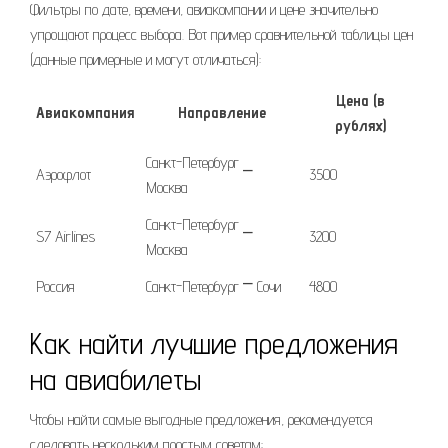
Фильтры по дате, времени, авиакомпании и цене значительно
упрощают процесс выбора. Вот пример сравнительной таблицы цен
(данные примерные и могут отличаться):
Цена (в
Авиакомпания
Направление
рублях)
Санкт-Петербург ⎯
Аэрофлот
3500
Москва
Санкт-Петербург ⎯
S7 Airlines
3200
Москва
Россия
Санкт-Петербург ⎻ Сочи
4800
Как найти лучшие предложения
на авиабилеты
Чтобы найти самые выгодные предложения, рекомендуется
следовать нескольким простым советам: