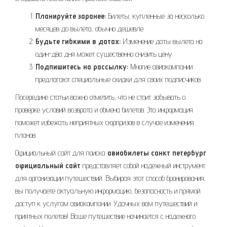
Планируйте заранее:
Билеты, купленные за несколько
месяцев до вылета, обычно дешевле.
Будьте гибкими в датах:
Изменение даты вылета на
один-два дня может существенно снизить цену.
Подпишитесь на рассылку:
Многие авиакомпании
предлагают специальные скидки для своих подписчиков.
Посередине статьи важно отметить, что не стоит забывать о
проверке условий возврата и обмена билетов. Эта информация
поможет избежать неприятных сюрпризов в случае изменения
планов.
Официальный сайт для поиска
авиабилеты санкт петербург
официальный сайт
представляет собой надежный инструмент
для организации путешествий. Выбирая этот способ бронирования,
вы получаете актуальную информацию, безопасность и прямой
доступ к услугам авиакомпании. Удачных вам путешествий и
приятных полетов! Ваше путешествие начинается с надежного