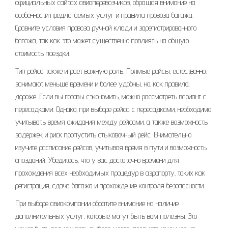
официальных сайтах авиаперевозчиков‚ обращая внимание на
особенности предлагаемых услуг и правила провоза багажа.
Сравните условия провоза ручной клади и зарегистрированного
багажа‚ так как это может существенно повлиять на общую
стоимость поездки.
Тип рейса также играет важную роль. Прямые рейсы‚ естественно‚
занимают меньше времени и более удобны‚ но‚ как правило‚
дороже. Если вы готовы сэкономить‚ можно рассмотреть вариант с
пересадками. Однако‚ при выборе рейса с пересадками‚ необходимо
учитывать время ожидания между рейсами‚ а также возможность
задержек и риск пропустить стыковочный рейс. Внимательно
изучите расписание рейсов‚ учитывая время в пути и возможность
опозданий. Убедитесь‚ что у вас достаточно времени для
прохождения всех необходимых процедур в аэропорту‚ таких как
регистрация‚ сдача багажа и прохождение контроля безопасности.
При выборе авиакомпании обратите внимание на наличие
дополнительных услуг‚ которые могут быть вам полезны. Это