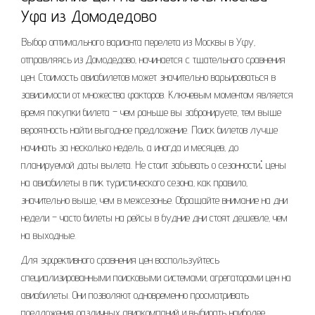
Уфа из Домодедово
Выбор оптимального варианта перелета из Москвы в Уфу‚
отправляясь из Домодедово‚ начинается с тщательного сравнения
цен. Стоимость авиабилетов может значительно варьироваться в
зависимости от множества факторов. Ключевым моментом является
время покупки билета – чем раньше вы забронируете‚ тем выше
вероятность найти выгодное предложение. Поиск билетов лучше
начинать за несколько недель‚ а иногда и месяцев‚ до
планируемой даты вылета. Не стоит забывать о сезонности⁚ цены
на авиабилеты в пик туристического сезона‚ как правило‚
значительно выше‚ чем в межсезонье. Обращайте внимание на дни
недели – часто билеты на рейсы в будние дни стоят дешевле‚ чем
на выходные.
Для эффективного сравнения цен воспользуйтесь
специализированными поисковыми системами‚ агрегаторами цен на
авиабилеты. Они позволяют одновременно просматривать
предложения различных авиакомпаний и выбирать наиболее