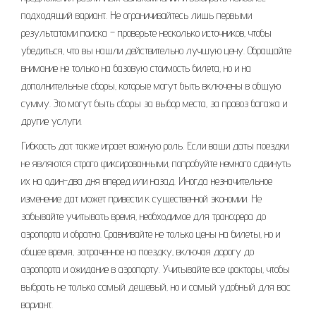
подходящий вариант. Не ограничивайтесь лишь первыми
результатами поиска – проверьте несколько источников‚ чтобы
убедиться‚ что вы нашли действительно лучшую цену. Обращайте
внимание не только на базовую стоимость билета‚ но и на
дополнительные сборы‚ которые могут быть включены в общую
сумму. Это могут быть сборы за выбор места‚ за провоз багажа и
другие услуги.
Гибкость дат также играет важную роль. Если ваши даты поездки
не являются строго фиксированными‚ попробуйте немного сдвинуть
их на один-два дня вперед или назад. Иногда незначительное
изменение дат может привести к существенной экономии. Не
забывайте учитывать время‚ необходимое для трансфера до
аэропорта и обратно. Сравнивайте не только цены на билеты‚ но и
общее время‚ затраченное на поездку‚ включая дорогу до
аэропорта и ожидание в аэропорту. Учитывайте все факторы‚ чтобы
выбрать не только самый дешевый‚ но и самый удобный для вас
вариант.