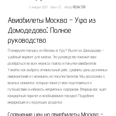
5 января 2025
Выкл.
Автор
REDACTOR
Авиабилеты Москва – Уфа из
Домодедово⁚ Полное
руководство
Планируете поездку из Москвы в Уфу? Вылет из Домодедово –
удобный вариант для многих. Это руководство поможет вам
разобраться во всех нюансах поиска и покупки авиабилетов.
Узнайте‚ как выбрать оптимальный рейс‚ сравнить цены различных
авиакомпаний и сэкономить на покупке билетов. Мы расскажем о
важных моментах‚ которые помогут вам подготовиться к
путешествию и избежать неприятных сюрпризов. Впереди вас ждет
комфортный перелет и незабываемая поездка! Подробная
информация в следующих разделах.
Сравнение цен на авиабилеты Москва –