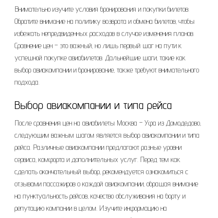
Внимательно изучите условия бронирования и покупки билетов.
Обратите внимание на политику возврата и обмена билетов‚ чтобы
избежать непредвиденных расходов в случае изменения планов.
Сравнение цен – это важный‚ но лишь первый шаг на пути к
успешной покупке авиабилетов. Дальнейшие шаги‚ такие как
выбор авиакомпании и бронирование‚ также требуют внимательного
подхода.
Выбор авиакомпании и типа рейса
После сравнения цен на авиабилеты Москва – Уфа из Домодедово‚
следующим важным шагом является выбор авиакомпании и типа
рейса. Различные авиакомпании предлагают разные уровни
сервиса‚ комфорта и дополнительных услуг. Перед тем как
сделать окончательный выбор‚ рекомендуется ознакомиться с
отзывами пассажиров о каждой авиакомпании‚ обращая внимание
на пунктуальность рейсов‚ качество обслуживания на борту и
репутацию компании в целом. Изучите информацию на