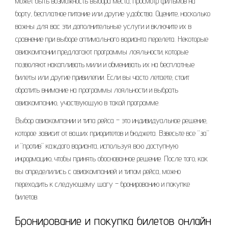
может быть возможность выбора места‚ просмотр фильмов на
борту‚ бесплатное питание или другие удобства. Оцените‚ насколько
важны для вас эти дополнительные услуги и включите их в
сравнение при выборе оптимального варианта перелета. Некоторые
авиакомпании предлагают программы лояльности‚ которые
позволяют накапливать мили и обменивать их на бесплатные
билеты или другие привилегии. Если вы часто летаете‚ стоит
обратить внимание на программы лояльности и выбрать
авиакомпанию‚ участвующую в такой программе.
Выбор авиакомпании и типа рейса – это индивидуальное решение‚
которое зависит от ваших приоритетов и бюджета. Взвесьте все “за”
и “против” каждого варианта‚ используя всю доступную
информацию‚ чтобы принять обоснованное решение. После того‚ как
вы определились с авиакомпанией и типом рейса‚ можно
переходить к следующему шагу – бронированию и покупке
билетов.
Бронирование и покупка билетов онлайн