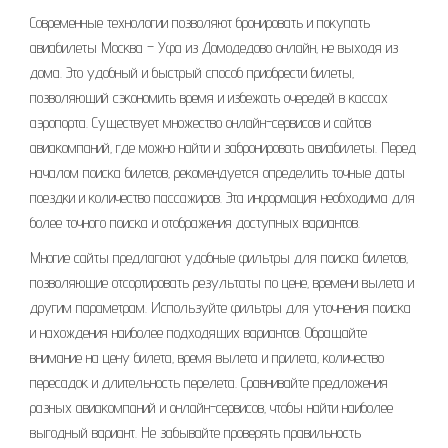
Современные технологии позволяют бронировать и покупать
авиабилеты Москва – Уфа из Домодедово онлайн‚ не выходя из
дома. Это удобный и быстрый способ приобрести билеты‚
позволяющий сэкономить время и избежать очередей в кассах
аэропорта. Существует множество онлайн-сервисов и сайтов
авиакомпаний‚ где можно найти и забронировать авиабилеты. Перед
началом поиска билетов‚ рекомендуется определить точные даты
поездки и количество пассажиров. Эта информация необходима для
более точного поиска и отображения доступных вариантов.
Многие сайты предлагают удобные фильтры для поиска билетов‚
позволяющие отсортировать результаты по цене‚ времени вылета и
другим параметрам. Используйте фильтры для уточнения поиска
и нахождения наиболее подходящих вариантов. Обращайте
внимание на цену билета‚ время вылета и прилета‚ количество
пересадок и длительность перелета. Сравнивайте предложения
разных авиакомпаний и онлайн-сервисов‚ чтобы найти наиболее
выгодный вариант. Не забывайте проверять правильность