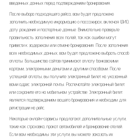
введенных данных перед подтверждением бронирования.
После выбора подходящего рейса‚ вам будет предложено
заполнить необходимую информацию о пассажирах‚ включая ФИО‚
дату рождения и паспортные данные. Внимательно проверьте
правильность заполнения всех полей‚ так как ошибки могут
привести к задержкам или отмене бронирования. После заполнения
всех необходимых данных‚ вам будет предложено выбрать способ
оплаты. Большинство сайтов принимают оплату банковскими
картами‚ электронными деньгами и другими способами. После
успешной оплаты‚ вы получите электронный билет на указанный
вами адрес электронной почты. Распечатайте электронный билет
или сохраните его на мобильном устройстве. Электронный билет
является подтверждением вашего бронирования и необходим для
регистрации на рейс.
Некоторые онлайн-сервисы предлагают дополнительные услуги‚
такие как страховка‚ прокат автомобилей и бронирование отелей.
Если вам необходимы эти услуги‚ вы можете заказать их