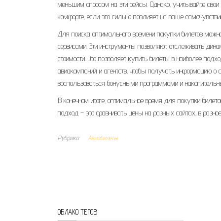
меньшим спросом на эти рейсы. Однако‚ учитывайте свои 
комфорте‚ если это сильно повлияет на ваше самочувстви
Для поиска оптимального времени покупки билетов мож
сервисами. Эти инструменты позволяют отслеживать динам
стоимости. Это позволяет купить билеты в наиболее под
авиакомпаний и агентств‚ чтобы получать информацию о
воспользоваться бонусными программами и накопительны
В конечном итоге‚ оптимальное время для покупки билето
подход – это сравнивать цены на разных сайтах‚ в разно
Рубрика
Авиабилеты
ОБЛАКО ТЕГОВ