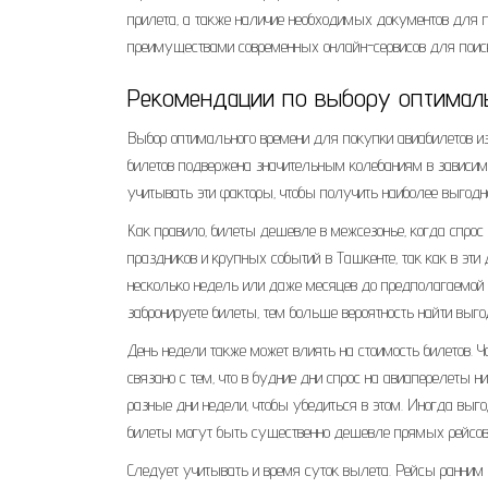
прилета‚ а также наличие необходимых документов для 
преимуществами современных онлайн-сервисов для поис
Рекомендации по выбору оптимал
Выбор оптимального времени для покупки авиабилетов из
билетов подвержена значительным колебаниям в зависимо
учитывать эти факторы‚ чтобы получить наиболее выгодн
Как правило‚ билеты дешевле в межсезонье‚ когда спро
праздников и крупных событий в Ташкенте‚ так как в эти 
несколько недель или даже месяцев до предполагаемой 
забронируете билеты‚ тем больше вероятность найти выг
День недели также может влиять на стоимость билетов. 
связано с тем‚ что в будние дни спрос на авиаперелеты ни
разные дни недели‚ чтобы убедиться в этом. Иногда выго
билеты могут быть существенно дешевле прямых рейсов
Следует учитывать и время суток вылета. Рейсы ранним 