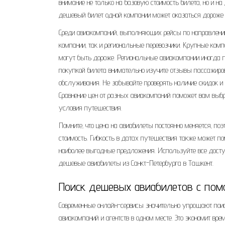
внимание не только на базовую стоимость билета‚ но и н
дешевый билет одной компании может оказаться дороже 
Среди авиакомпаний‚ выполняющих рейсы по направлени
компании‚ так и региональные перевозчики. Крупные комп
могут быть дороже. Региональные авиакомпании иногда 
покупкой билета внимательно изучите отзывы пассажиров
обслуживания. Не забывайте проверять наличие скидок и
Сравнение цен от разных авиакомпаний поможет вам вы
условия путешествия.
Помните‚ что цена на авиабилеты постоянно меняется‚ п
стоимость. Гибкость в датах путешествия также может по
наиболее выгодные предложения. Используйте все досту
дешевые авиабилеты из Санкт-Петербурга в Ташкент.
Поиск дешевых авиабилетов с пом
Современные онлайн-сервисы значительно упрощают поис
авиакомпаний и агентств в одном месте. Это экономит вр