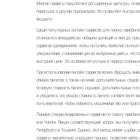
Многие сервисы предлагают расширенные фильтры‚ позвол
пересадок и другим параметрам; Это позволяет быстро н
бюджету;
Среди популярных онлайн-сервисов для поиска авиабилет
отличаются интерфейсом‚ набором функций и‚ иногда‚ пр
сервисов одновременно‚ чтобы получить наиболее полную
уведомления о изменении цен на выбранные рейсы‚ что п
выгодной цене. Это особенно актуально в период сезонны
При использовании онлайн-сервисов важно обращать вним
обмена билетов‚ а также наличие дополнительных сборов 
базовую стоимость билета‚ скрывая дополнительные пла
и убедитесь‚ что общая стоимость билета соответствует
пользователей‚ чтобы избежать мошенничества или пробл
Помимо специализированных сервисов по поиску авиабиле
или Yandex. Введя соответствующий запрос‚ вы получите
Петербурга в Ташкент. Однако‚ этот метод менее удобен 
сервисы значительно упрощают процесс‚ позволяя найти