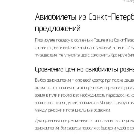
4 янва
Авиабилеты из Санкт-Петер
предложений
Планируете поездку в солнечный Ташкент из Санкт-Пет
сравните цены и выберите наиболее удобный вариант. Из
путешествия. Не упустите шанс сэкономить‚ бронируя бил
Сравнение цен на авиабилеты раз
Выбор авиакомпании – ключевой фактор при поиске дешев
отличаться в зависимости от перевозчика‚ времени года 
время в пути и исключает необходимость пересадок‚ но‚ 
варианты с пересадками‚ например‚ в Москве‚ Стамбуле 
между рейсами и потенциальные задержки.
Для сравнения цен рекомендуется использовать специал
авиакомпаний. Эти сервисы позволяют быстро и удобно ср