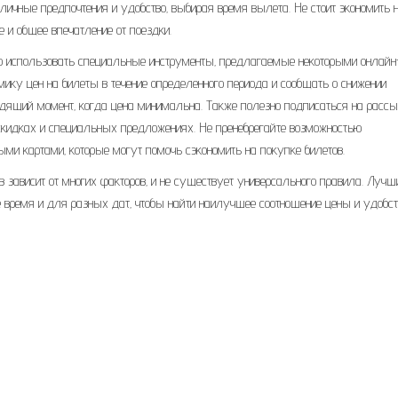
личные предпочтения и удобство‚ выбирая время вылета. Не стоит экономить 
е и общее впечатление от поездки.
но использовать специальные инструменты‚ предлагаемые некоторыми онлайн
ику цен на билеты в течение определенного периода и сообщать о снижении
ходящий момент‚ когда цена минимальна. Также полезно подписаться на расс
 скидках и специальных предложениях. Не пренебрегайте возможностью
ми картами‚ которые могут помочь сэкономить на покупке билетов.
в зависит от многих факторов‚ и не существует универсального правила. Лучш
е время и для разных дат‚ чтобы найти наилучшее соотношение цены и удобст