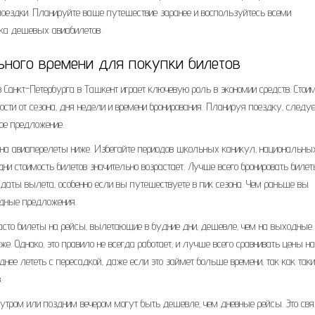
поездки. Планируйте ваше путешествие заранее и воспользуйтесь всеми
ка дешевых авиабилетов.
ьного времени для покупки билетов
 Санкт-Петербурга в Ташкент играет ключевую роль в экономии средств. Стои
сти от сезона‚ дня недели и времени бронирования. Планируя поездку‚ следуе
ое предложение.
с на авиаперелеты ниже. Избегайте периодов школьных каникул‚ национальны
дни стоимость билетов значительно возрастает. Лучше всего бронировать биле
даты вылета‚ особенно если вы путешествуете в пик сезона. Чем раньше вы
одные предложения.
Часто билеты на рейсы‚ вылетающие в будние дни‚ дешевле‚ чем на выходные.
же. Однако‚ это правило не всегда работает‚ и лучше всего сравнивать цены на
днее лететь с пересадкой‚ даже если это займет больше времени‚ так как таки
.
утром или поздним вечером могут быть дешевле‚ чем дневные рейсы. Это свя