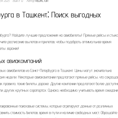
ря 2025
Выкл.
Автор
REDACTOR
бурга в Ташкент⁚ Поиск выгодных
ербурга? Найдите лучшие предложения на авиабилеты! Прямые рейсы и стыко
учите расписание вылетов и прилетов‚ чтобы подобрать оптимальное время
еты заранее!
ных авиакомпаний
ых авиабилетов из Санкт-Петербурга в Ташкент. Цены могут значительно
и дня недели. Некоторые авиакомпании предлагают прямые рейсы‚ что сокраща
как правило‚ такие билеты дороже. Другие компании предлагают более доступ
или других крупных аэропортах. Однако‚ необходимо учитывать время ожидан
изированные поисковые системы‚ которые агрегируют данные от различных
авнить стоимость билетов‚ время в пути и наличие свободных мест. Обращайте