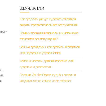
СВЕЖИЕ ЗАПИСИ
Как продлить ресурс судового двигателя:
секреты профессионального обслуживания
вки –
Почему посещение термальных источников
становится все популярнее?
Банные процедуры: как правильно париться
для здоровья и удовольствия
Тайский массаж: древняя практика для
здоровья и долголетия
ет
Гадание Да Нет Стрела судьбы онлайн и
ные
интуиция: что на самом деле работает
ия