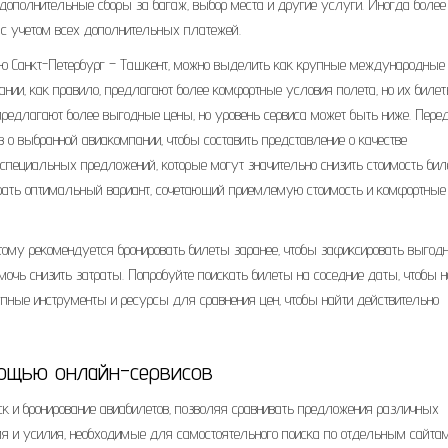
а дополнительные сборы за багаж‚ выбор места и другие услуги. Иногда более
с учетом всех дополнительных платежей.
ю Санкт-Петербург – Ташкент‚ можно выделить как крупные международные
ании‚ как правило‚ предлагают более комфортные условия полета‚ но их биле
предлагают более выгодные цены‚ но уровень сервиса может быть ниже. Пере
 о выбранной авиакомпании‚ чтобы составить представление о качестве
 специальных предложений‚ которые могут значительно снизить стоимость бил
брать оптимальный вариант‚ сочетающий приемлемую стоимость и комфортные
оэтому рекомендуется бронировать билеты заранее‚ чтобы зафиксировать выгод
мочь снизить затраты. Попробуйте поискать билеты на соседние даты‚ чтобы н
пные инструменты и ресурсы для сравнения цен‚ чтобы найти действительно
ощью онлайн-сервисов
к и бронирование авиабилетов‚ позволяя сравнивать предложения различных
емя и усилия‚ необходимые для самостоятельного поиска по отдельным сайтам