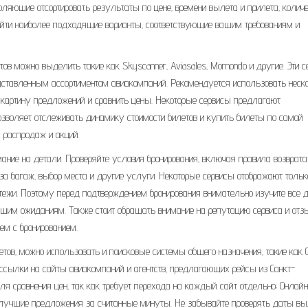
яющие отсортировать результаты по цене‚ времени вылета и прилета‚ колич
айти наиболее подходящие варианты‚ соответствующие вашим требованиям и
ов можно выделить такие как Skyscanner‚ Aviasales‚ Momondo и другие. Эти 
едставленным ассортиментом авиакомпаний. Рекомендуется использовать неск
 картину предложений и сравнить цены. Некоторые сервисы предлагают
озволяет отслеживать динамику стоимости билетов и купить билеты по самой
х распродаж и акций.
ание на детали. Проверяйте условия бронирования‚ включая правила возврата
за багаж‚ выбор места и другие услуги. Некоторые сервисы отображают тольк
тежи. Поэтому перед подтверждением бронирования внимательно изучите все 
 вашим ожиданиям. Также стоит обращать внимание на репутацию сервиса и от
ем с бронированием.
тов‚ можно использовать и поисковые системы общего назначения‚ такие как 
 ссылки на сайты авиакомпаний и агентств‚ предлагающих рейсы из Санкт-
для сравнения цен‚ так как требует перехода на каждый сайт отдельно; Онлайн
 лучшие предложения за считанные минуты. Не забывайте проверять даты вы