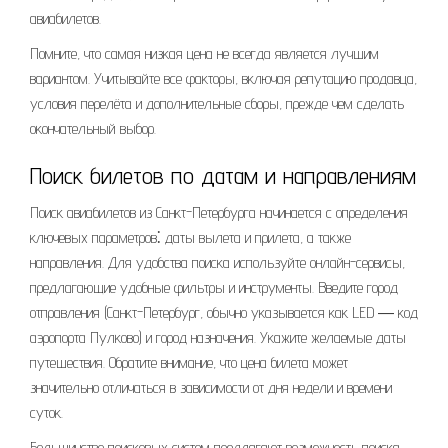
авиабилетов.
Помните, что самая низкая цена не всегда является лучшим
вариантом. Учитывайте все факторы, включая репутацию продавца,
условия перелёта и дополнительные сборы, прежде чем сделать
окончательный выбор.
Поиск билетов по датам и направлениям
Поиск авиабилетов из Санкт-Петербурга начинается с определения
ключевых параметров⁚ даты вылета и прилета, а также
направления. Для удобства поиска используйте онлайн-сервисы,
предлагающие удобные фильтры и инструменты. Введите город
отправления (Санкт-Петербург, обычно указывается как LED ― код
аэропорта Пулково) и город назначения. Укажите желаемые даты
путешествия. Обратите внимание, что цена билета может
значительно отличаться в зависимости от дня недели и времени
суток.
Большинство поисковых систем предлагают возможность поиска