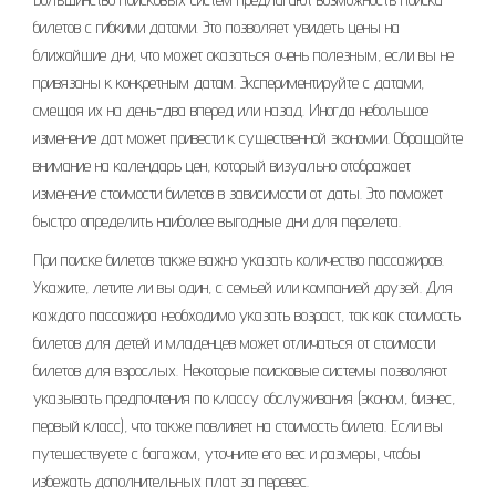
билетов с гибкими датами. Это позволяет увидеть цены на
ближайшие дни, что может оказаться очень полезным, если вы не
привязаны к конкретным датам. Экспериментируйте с датами,
смещая их на день-два вперед или назад. Иногда небольшое
изменение дат может привести к существенной экономии. Обращайте
внимание на календарь цен, который визуально отображает
изменение стоимости билетов в зависимости от даты. Это поможет
быстро определить наиболее выгодные дни для перелета.
При поиске билетов также важно указать количество пассажиров.
Укажите, летите ли вы один, с семьей или компанией друзей. Для
каждого пассажира необходимо указать возраст, так как стоимость
билетов для детей и младенцев может отличаться от стоимости
билетов для взрослых. Некоторые поисковые системы позволяют
указывать предпочтения по классу обслуживания (эконом, бизнес,
первый класс), что также повлияет на стоимость билета. Если вы
путешествуете с багажом, уточните его вес и размеры, чтобы
избежать дополнительных плат за перевес.