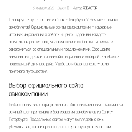
5 января 2025
Выкл.
Автор
REDACTOR
Планируете путешествие из Санкт-Петербурга? Начните с поиска
авиабилетов! Официальные сайты авиакомпаний – надежный
источник информации о рейсах и ценах. Здесь вы найдете
актуальное расписание, условия перевозки багажа и сможете
ознакомиться со специальными предложениями. Обращайте
внимание на детали, сравнивайте варианты и выбирайте наиболее
подходящий для вас рейс. Удобство и безопасность – залог
приятного путешествия!
Выбор официального сайта
авиакомпании
Выбор правильного официального сайта авиакомпании – критически
важный шаг при поиске и бронировании авиабилетов из Санкт-
Петербурга. Поддельные сайты могут выглядеть очень
убедительно, но они представляют серьезную угрозу вашим