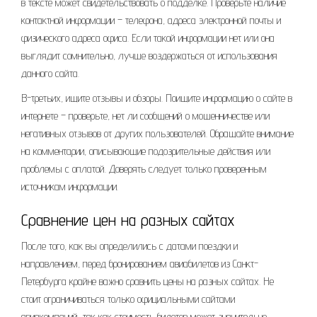
в тексте может свидетельствовать о подделке. Проверьте наличие
контактной информации – телефона, адреса электронной почты и
физического адреса офиса. Если такой информации нет или она
выглядит сомнительно, лучше воздержаться от использования
данного сайта.
В-третьих, ищите отзывы и обзоры. Поищите информацию о сайте в
интернете – проверьте, нет ли сообщений о мошенничестве или
негативных отзывов от других пользователей. Обращайте внимание
на комментарии, описывающие подозрительные действия или
проблемы с оплатой. Доверять следует только проверенным
источникам информации.
Сравнение цен на разных сайтах
После того, как вы определились с датами поездки и
направлением, перед бронированием авиабилетов из Санкт-
Петербурга крайне важно сравнить цены на разных сайтах. Не
стоит ограничиваться только официальными сайтами
авиакомпаний, так как стоимость билетов может значительно