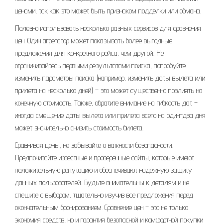
ценами, так как это может быть признаком подделки или обмана.
Полезно использовать несколько разных сервисов для сравнения
цен. Один агрегатор может показывать более выгодные
предложения для конкретного рейса, чем другой. Не
ограничивайтесь первыми результатами поиска, попробуйте
изменить параметры поиска (например, изменить даты вылета или
прилета на несколько дней) – это может существенно повлиять на
конечную стоимость. Также, обратите внимание на гибкость дат –
иногда смещение даты вылета или прилета всего на один-два дня
может значительно снизить стоимость билета.
Сравнивая цены, не забывайте о важности безопасности.
Предпочитайте известные и проверенные сайты, которые имеют
положительную репутацию и обеспечивают надежную защиту
данных пользователей. Будьте внимательны к деталям и не
спешите с выбором, тщательно изучив все предложения перед
окончательным бронированием. Сравнение цен – это не только
экономия средств, но и гарантия безопасной и комфортной покупки