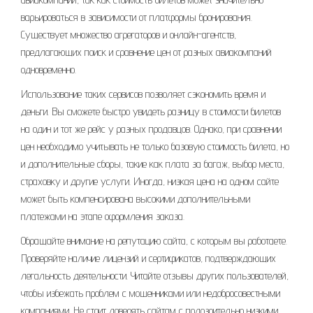
варьироваться в зависимости от платформы бронирования.
Существует множество агрегаторов и онлайн-агентств,
предлагающих поиск и сравнение цен от разных авиакомпаний
одновременно.
Использование таких сервисов позволяет сэкономить время и
деньги. Вы сможете быстро увидеть разницу в стоимости билетов
на один и тот же рейс у разных продавцов. Однако, при сравнении
цен необходимо учитывать не только базовую стоимость билета, но
и дополнительные сборы, такие как плата за багаж, выбор места,
страховку и другие услуги. Иногда, низкая цена на одном сайте
может быть компенсирована высокими дополнительными
платежами на этапе оформления заказа.
Обращайте внимание на репутацию сайта, с которым вы работаете.
Проверяйте наличие лицензий и сертификатов, подтверждающих
легальность деятельности. Читайте отзывы других пользователей,
чтобы избежать проблем с мошенниками или недобросовестными
компаниями. Не стоит доверять сайтам с подозрительно низкими