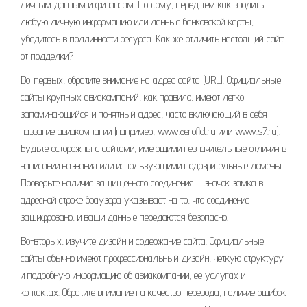
личным данным и финансам. Поэтому, перед тем как вводить
любую личную информацию или данные банковской карты,
убедитесь в подлинности ресурса. Как же отличить настоящий сайт
от подделки?
Во-первых, обратите внимание на адрес сайта (URL). Официальные
сайты крупных авиакомпаний, как правило, имеют легко
запоминающийся и понятный адрес, часто включающий в себя
название авиакомпании (например, www.aeroflot.ru или www.s7.ru).
Будьте осторожны с сайтами, имеющими незначительные отличия в
написании названия или использующими подозрительные домены.
Проверьте наличие защищенного соединения – значок замка в
адресной строке браузера указывает на то, что соединение
зашифровано, и ваши данные передаются безопасно.
Во-вторых, изучите дизайн и содержание сайта. Официальные
сайты обычно имеют профессиональный дизайн, четкую структуру
и подробную информацию об авиакомпании, ее услугах и
контактах. Обратите внимание на качество перевода, наличие ошибок