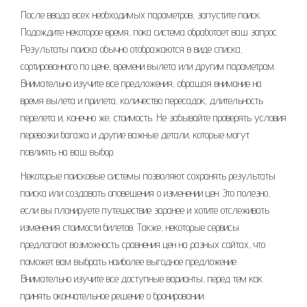
После ввода всех необходимых параметров, запустите поиск.
Подождите некоторое время, пока система обработает ваш запрос.
Результаты поиска обычно отображаются в виде списка,
сортированного по цене, времени вылета или другим параметрам.
Внимательно изучите все предложения, обращая внимание на
время вылета и прилета, количество пересадок, длительность
перелета и, конечно же, стоимость. Не забывайте проверять условия
перевозки багажа и другие важные детали, которые могут
повлиять на ваш выбор.
Некоторые поисковые системы позволяют сохранять результаты
поиска или создавать оповещения о изменении цен. Это полезно,
если вы планируете путешествие заранее и хотите отслеживать
изменения стоимости билетов. Также, некоторые сервисы
предлагают возможность сравнения цен на разных сайтах, что
поможет вам выбрать наиболее выгодное предложение.
Внимательно изучите все доступные варианты, перед тем как
принять окончательное решение о бронировании.